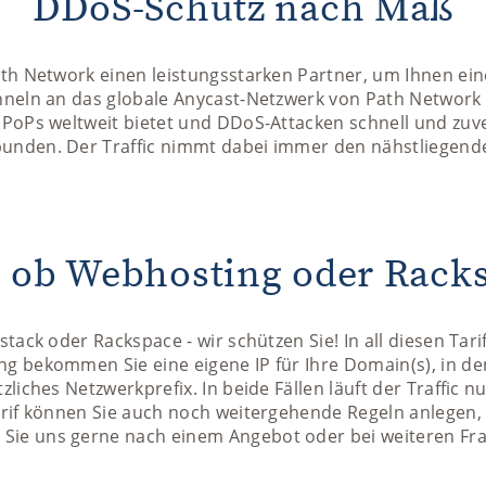
DDoS-Schutz nach Maß
ath Network einen leistungsstarken Partner, um Ihnen ei
nneln an das globale Anycast-Netzwerk von Path Network
PoPs weltweit bietet und DDoS-Attacken schnell und zuver
nden. Der Traffic nimmt dabei immer den nähstliegenden
, ob Webhosting oder Rack
tack oder Rackspace - wir schützen Sie! In all diesen Tar
g bekommen Sie eine eigene IP für Ihre Domain(s), in 
liches Netzwerkprefix. In beide Fällen läuft der Traffic 
arif können Sie auch noch weitergehende Regeln anlegen, 
ie uns gerne nach einem Angebot oder bei weiteren Fr