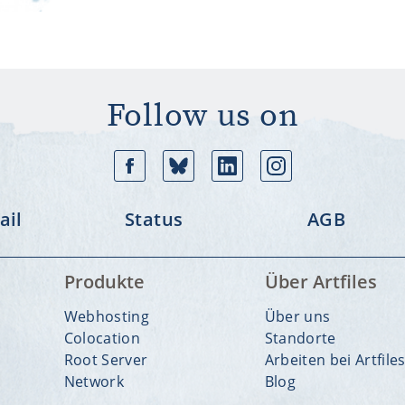
Follow us on
Facebook
Bluesky
Linkedin
In
il
Status
AGB
Produkte
Über Artfiles
Webhosting
Über uns
Colocation
Standorte
Root Server
Arbeiten bei Artfile
Network
Blog