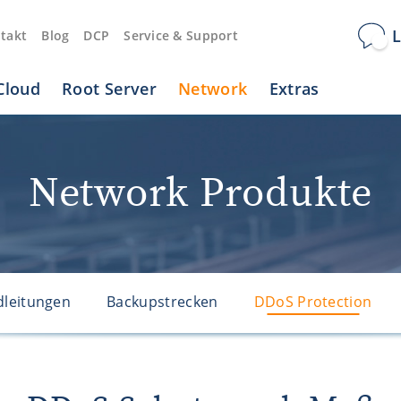
L
takt
Blog
DCP
Service & Support
Cloud
Root Server
Network
Extras
Network Produkte
dleitungen
Backupstrecken
DDoS Protection