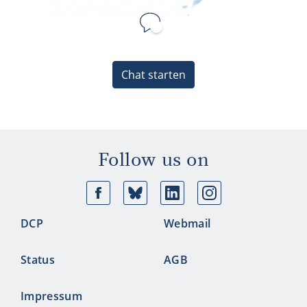
Chat starten
Follow us on
Facebook
Bluesky
Linkedin
Ins
DCP
Webmail
Status
AGB
Impressum