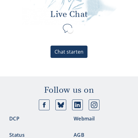
Live Chat
Chat starten
Follow us on
Facebook
Bluesky
Linkedin
Ins
DCP
Webmail
Status
AGB