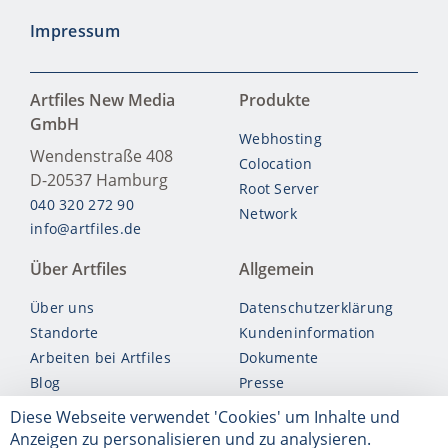
Impressum
Artfiles New Media
Produkte
GmbH
Webhosting
Wendenstraße 408
Colocation
D-20537
Hamburg
Root Server
040 320 272 90
Network
info@artfiles.de
Über Artfiles
Allgemein
Über uns
Datenschutzerklärung
Standorte
Kundeninformation
Arbeiten bei Artfiles
Dokumente
Blog
Presse
Account kündigen
Diese Webseite verwendet 'Cookies' um Inhalte und
Vertrag widerrufen
Anzeigen zu personalisieren und zu analysieren.