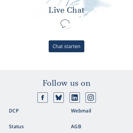
Live Chat
Chat starten
Follow us on
Facebook
Bluesky
Linkedin
Ins
DCP
Webmail
Status
AGB