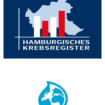
Unterbrechungen seit 1926. Es dient der Erfassung und
Auswertung von Erkrankungsfällen. Und damit der
Verbesserung der onkologischen Versorgung und erfüllt
landes- und bundesgesetzliche Aufgaben.
zur Homepage vom Hamburger Krebsregister
Viva con Agua
Viva con Agua de Sankt Pauli e.V. ist ein international
tätiger, gemeinnütziger Verein und hat seinen Ursprung in
Hamburg – St. Pauli. Ziel des Vereins ist es, die
Trinkwasserversorgung für die Menschen auf der Welt zu
verbessern, die keine oder nur eine schlechte
Trinkwasserversorgung haben. Weltweit zahlreiche Projekte