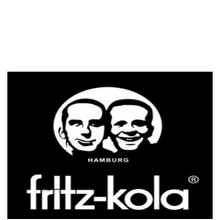
zur Homepage der MEHRKANAL GmbH
fritz-kola
Es geht auch besser, sagten sich zwei Freunde, kratzten ein
paar tausend Euro Startkapital zusammen und gründeten
2002 im Studentenwohnheim Hamburg-Othmarschen fritz-
kola. Ihre Mission: eine neue Kola, die besser als alles ist,
was die großen Brausekonzerne zu bieten haben. Gesagt,
getan. Mit dieser Einstellung hat sich das Projekt fritz-kola
am Markt etabliert und das Sortiment wurde konsequent
um neue Geschmacksrichtungen erweitert.
zur Homepage von fritz-kola