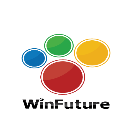
zur Homepage der Kantar Media GmbH
WinFuture
WinFuture ist eines der großen deutschen
Nachrichtenportale mit Berichten und News aus der
Computer- und Internetwelt. Der Schwerpunkt liegt auf
Microsoft-Produkten - es finden jedoch auch viele weitere
Themen Beachtung. Zusätzlich gibt es ein großes
Download-Archiv, ein Forum, einen großen Video- und
Screenshot Bereich, sowie zahlreiche Specials.
zur Homepage von WinFuture