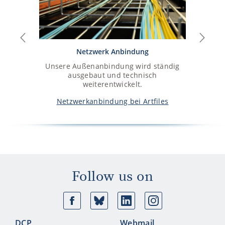
Previous
Next
Netzwerk Anbindung
Unsere 
Unsere Außenanbindung wird ständig
Unsere Rechenzen
ausgebaut und technisch
Hamburg u
weiterentwickelt.
Rechenzentrums-
Netzwerkanbindung bei Artfiles
Follow us on
Facebook
Bluesky
Linkedin
Ins
DCP
Webmail