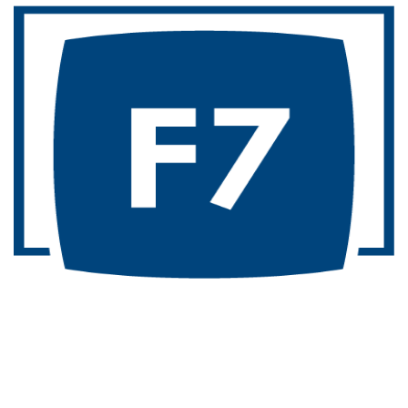
F7 Media GmbH
Neben fertigen Websites aus dem Dreigespann
Konzeption-Layout-Technik bieten die hamburger Typo3-
Spezialisten von F7 auch zusätzliche Services wie Hosting,
Newsletter-Marketing, Social-Media-Betreuung, App-
Entwicklungen sowie eine genaue Projektanalyse an.
zur Homepage der F7 Media GmbH
Radio Bremen
Radio Bremen ist die Landesrundfunkanstalt der ARD für
das Bundesland Bremen. Seit vielen Jahren schon wird die
Medienanstalt von Artfiles mit diversen IT-Diensten, wie