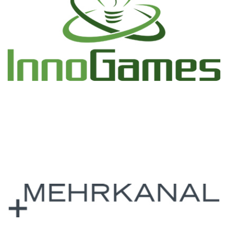
200 Ländern. Mit weiteren Browserspielen wie „Forge of
Empires“, 'The West' oder 'Grepolis' konnte die InnoGames
GmbH ihre führende Position im Browserspielemarkt
zementieren.
zur Homepage der Innogames GmbH
MEHRKANAL
Die MEHRKANAL GmbH ist eine Agentur für moderne
Marketing- und Kommunikationslösungen mit Sitz in Essen.
Sie sind einer der führenden Anbieter von Marketing-
Management-Systemen. Das Unternehmen hat sich
spezialisiert auf den Aufbau und die Führung von Marken
im oder über das Internet.