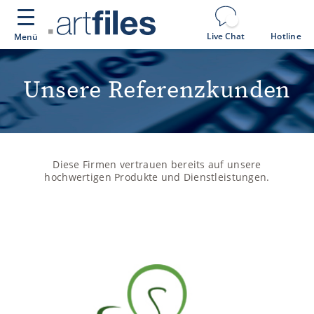
Cookie-Einstellungen
Live Chat
Hotline
Menü
Unsere Referenzkunden
Diese Firmen vertrauen bereits auf unsere
hochwertigen Produkte und Dienstleistungen.
InnoGames
Die InnoGames GmbH ist ein international tätiger
Entwickler und Betreiber von Browsergames. Das bekannte
Browserspiel 'Die Stämme' ist in 22 verschiedenen
Sprachen erschienen, die Spieler kommen aus insgesamt