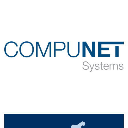
COMPUNET Systems GmbH
Die COMPUNET Systems GmbH ist ein Full Service IT-
Dienstleister aus Lübeck. Mit ihrem breit aufgestellten
Portfolio kümmert sich das Unternehmen seit dem Jahr
2006 bei ihren Kunden um die Integration komplexer IT-
Services und -Produkte. Von der Vernetzung eines
Baugebiets, WLAN Lösungen für Hotels, Serverbetrieb und
Bürovernetzung, bis hin zu Firewalls und Telefonie.
zur Homepage der COMPUNET Systems GmbH
Hamburgisches Krebsregister
Das Hamburger Krebsregister besteht mit