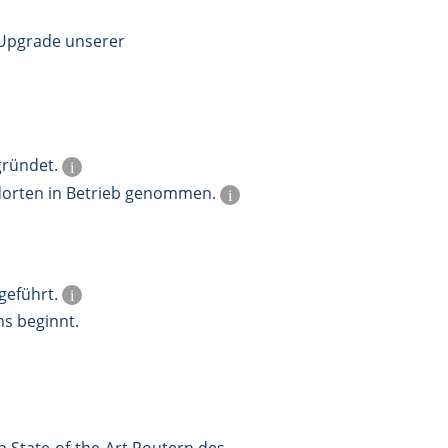
 Upgrade unserer
gründet.
i
andorten in Betrieb genommen.
i
geführt.
i
s beginnt.