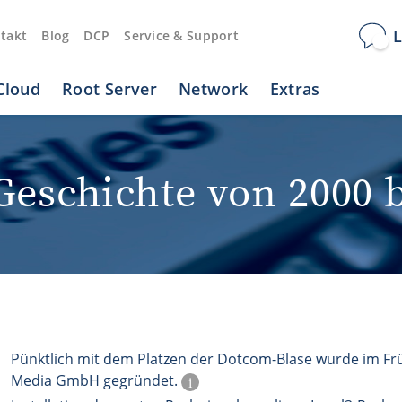
L
takt
Blog
DCP
Service & Support
Cloud
Root Server
Network
Extras
Geschichte von 2000 b
Pünktlich mit dem Platzen der Dotcom-Blase wurde im Frü
Media GmbH gegründet.
i